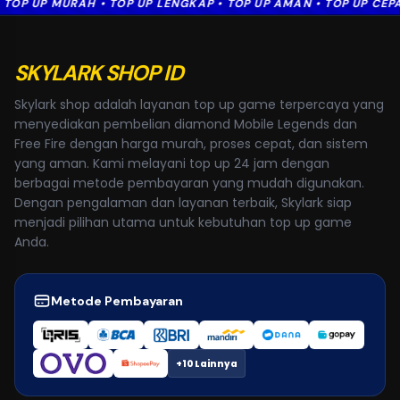
P MURAH • TOP UP LENGKAP • TOP UP AMAN • TOP UP CEPAT • TO
SKYLARK SHOP ID
Skylark shop adalah layanan top up game terpercaya yang
menyediakan pembelian diamond Mobile Legends dan
Free Fire dengan harga murah, proses cepat, dan sistem
yang aman. Kami melayani top up 24 jam dengan
berbagai metode pembayaran yang mudah digunakan.
Dengan pengalaman dan layanan terbaik, Skylark siap
menjadi pilihan utama untuk kebutuhan top up game
Anda.
Metode Pembayaran
+10 Lainnya