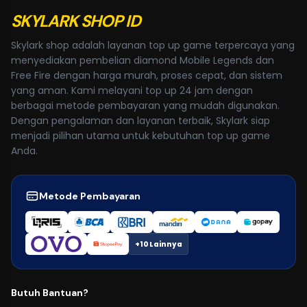
SKYLARK SHOP ID
Skylark shop adalah layanan top up game terpercaya yang
menyediakan pembelian diamond Mobile Legends dan
Free Fire dengan harga murah, proses cepat, dan sistem
yang aman. Kami melayani top up 24 jam dengan
berbagai metode pembayaran yang mudah digunakan.
Dengan pengalaman dan layanan terbaik, Skylark siap
menjadi pilihan utama untuk kebutuhan top up game
Anda.
Metode Pembayaran
+10 Lainnya
Butuh Bantuan?