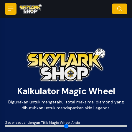
Open menu
se menu
ose
Kalkulator Magic Wheel
Digunakan untuk mengetahui total maksimal diamond yang
dibutuhkan untuk mendapatkan skin Legends.
Geser sesuai dengan Titik Magic Wheel Anda