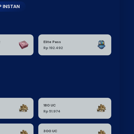
 INSTAN
2
Elite Pass
Rp 192.492
180 UC
Rp 51.974
300 UC