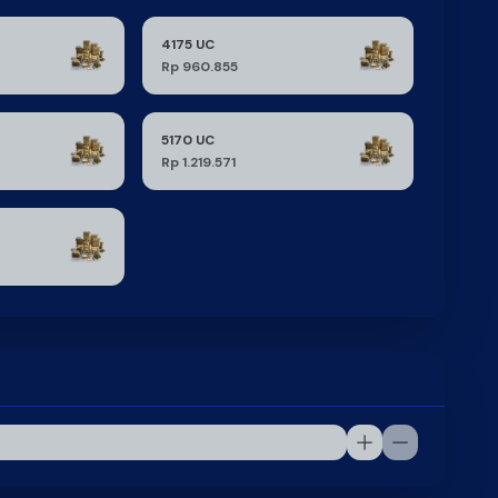
4175 UC
Rp 960.855
5170 UC
Rp 1.219.571