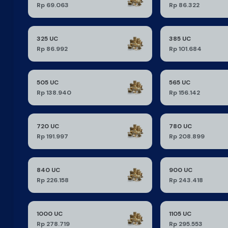
Rp 69.063
Rp 86.322
325 UC
385 UC
Rp 86.992
Rp 101.684
505 UC
565 UC
Rp 138.940
Rp 156.142
720 UC
780 UC
Rp 191.997
Rp 208.899
840 UC
900 UC
Rp 226.158
Rp 243.418
1000 UC
1105 UC
Rp 278.719
Rp 295.553