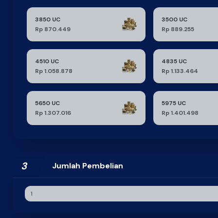
3850 UC
3500 UC
Rp 870.449
Rp 889.255
4510 UC
4835 UC
Rp 1.058.878
Rp 1.133.464
5650 UC
5975 UC
Rp 1.307.016
Rp 1.401.498
3
Jumlah Pembelian