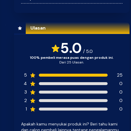
Ulasan
5.0
/ 5.0
100% pembeli merasa puas dengan produk ini.
Dari 25 Ulasan.
5
25
4
0
3
0
2
0
1
0
Apakah kamu menyukai produk ini? Beri tahu kami
dan calon pembeli lainnya tentang pengalamanmu.