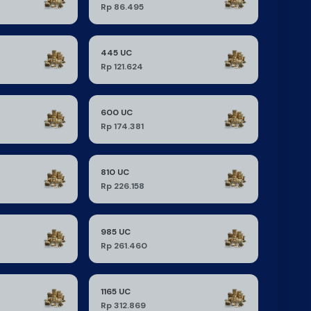
Rp 86.495
445 UC
Rp 121.624
600 UC
Rp 174.381
810 UC
Rp 226.158
985 UC
Rp 261.460
1165 UC
Rp 312.869