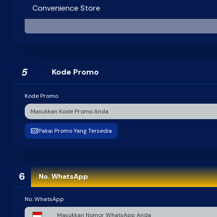
Convenience Store
MANDIRI
PERMATA
ALFAMART
STATUS : Activated
STATUS : Activated
STATUS : Activated
5
Kode Promo
BANK BSI
ATM Bersama
STATUS : Activated
STATUS : Activated
Kode Promo
Pakai Promo Yang Tersedia
6
No. WhatsApp
No. WhatsApp