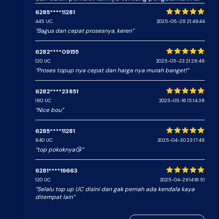
6285****11281
5 dari 5 bintang
445 UC
2025-05-28 21:49:44
“Bagus dan cepat prosesnya, keren”
6282****09155
5 dari 5 bintang
120 UC
2025-05-23 21:28:48
“Proses topup nya cepat dan harga nya murah banget!”
6282****23851
5 dari 5 bintang
180 UC
2025-05-16 15:14:38
“Nice bou”
6285****11281
5 dari 5 bintang
840 UC
2025-04-30 23:17:48
“top pokoknya😘”
6281****19663
5 dari 5 bintang
120 UC
2025-04-29 14:16:51
“Selalu top up UC disini dan gak pernah ada kendala kaya
ditempat lain”