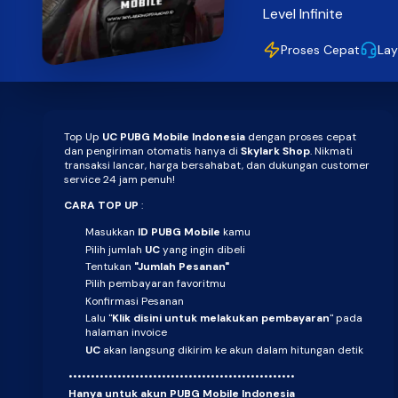
Level Infinite
Proses Cepat
Lay
Top Up
UC
PUBG Mobile Indonesia
dengan proses cepat
dan pengiriman otomatis hanya di
Skylark Shop
. Nikmati
transaksi lancar, harga bersahabat, dan dukungan customer
service 24 jam penuh!
CARA TOP UP
:
Masukkan
ID PUBG Mobile
kamu
Pilih jumlah
UC
yang ingin dibeli
Tentukan
"Jumlah Pesanan"
Pilih pembayaran favoritmu
Konfirmasi Pesanan
Lalu "
Klik disini untuk melakukan pembayaran
" pada
halaman invoice
UC
akan langsung dikirim ke akun dalam hitungan detik
•••••••••••••••••••••••••••••••••••••••••••••••••••
Hanya untuk akun PUBG Mobile Indonesia