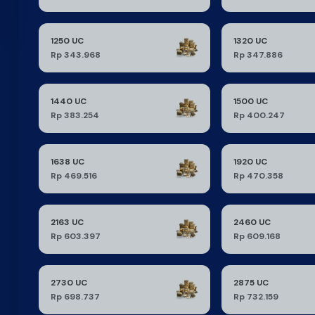
1250 UC
1320 UC
Rp 343.968
Rp 347.886
1440 UC
1500 UC
Rp 383.254
Rp 400.247
1638 UC
1920 UC
Rp 469.516
Rp 470.358
2163 UC
2460 UC
Rp 603.397
Rp 609.168
2730 UC
2875 UC
Rp 698.737
Rp 732.159