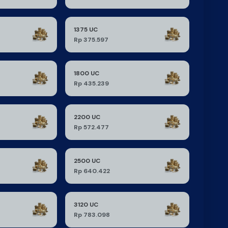
1375 UC
Rp 375.597
1800 UC
Rp 435.239
2200 UC
Rp 572.477
2500 UC
Rp 640.422
3120 UC
Rp 783.098