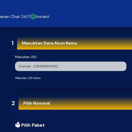
anan Chat 24/7
Instant
1
Masukkan Data Akun Kamu
Masukan UID
Masukan UID kamu
2
Pilih Nominal
🗳 Pilih Paket