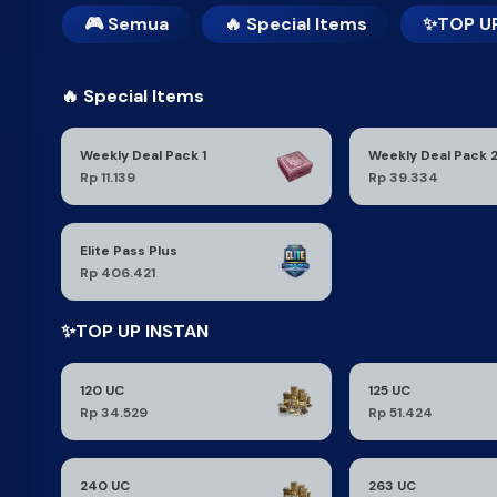
🎮 Semua
🔥 Special Items
✨TOP UP
🔥 Special Items
Weekly Deal Pack 1
Weekly Deal Pack 
Rp 11.139
Rp 39.334
Elite Pass Plus
Rp 406.421
✨TOP UP INSTAN
120 UC
125 UC
Rp 34.529
Rp 51.424
240 UC
263 UC