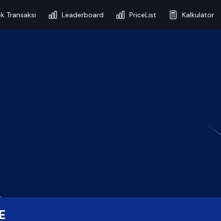
k Transaksi
Leaderboard
PriceList
Kalkulator
E