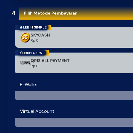
4
Pilih Metode Pembayaran
🔥LEBIH SIMPLE
SKYCASH
Rp 0
⚡LEBIH CEPAT
QRIS ALL PAYMENT
Rp 0
E-Wallet
OVO
SHOPEEPAY
STATUS : Activated
STATUS : Activated
Virtual Account
LinkAja
DANA
Bank Neo Commerce
BRI
STATUS : Activated
STATUS : Activated
STATUS : Activated
STATUS : Activated