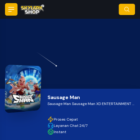
Open menu
se menu
ose
Sausage Man
Sausage Man Sausage Man XD ENTERTAINMENT PTE. LTD.
Proses Cepat
Layanan Chat 24/7
Instant