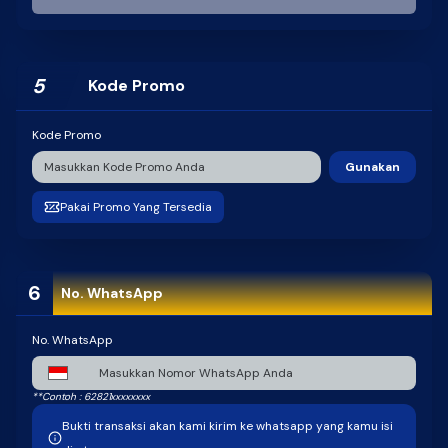
STATUS : Activated
STATUS : Activated
ALFAMART
STATUS : Activated
PERMATA
SAMPOERNA
5
STATUS : Activated
Kode Promo
STATUS : Activated
Kode Promo
BANK BSI
ATM Bersama
STATUS : Activated
STATUS : Activated
Gunakan
Pakai Promo Yang Tersedia
6
No. WhatsApp
No. WhatsApp
**Contoh : 62821xxxxxxxx
Bukti transaksi akan kami kirim ke whatsapp yang kamu isi