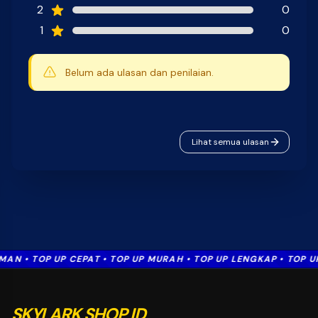
2
0
1
0
Belum ada ulasan dan penilaian.
Lihat semua ulasan
 • TOP UP CEPAT • TOP UP MURAH • TOP UP LENGKAP • TOP UP A
SKYLARK SHOP ID