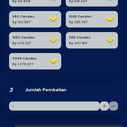
Rp 64.949
Rp 128.427
680 Candies
1368 Candies
Rp 136.987
Rp 255.757
1280 Candies
2118 Candies
Rp 278.227
Rp 457.183
7048 Candies
Rp 1.278.677
3
Jumlah Pembelian