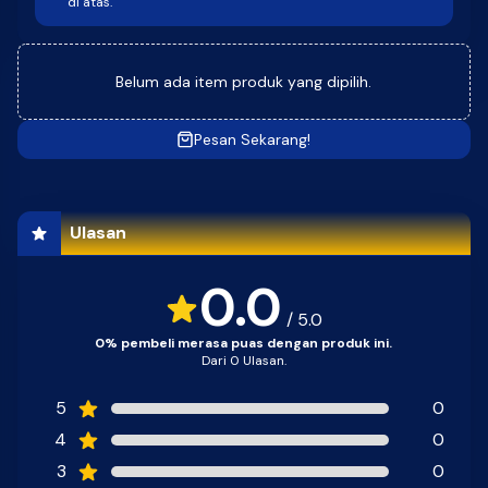
di atas.
Belum ada item produk yang dipilih.
Pesan Sekarang!
Ulasan
0.0
/
5.0
0% pembeli merasa puas dengan produk ini.
Dari 0 Ulasan.
5
0
4
0
3
0