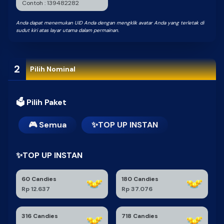
Anda dapat menemukan UID Anda dengan mengklik avatar Anda yang terletak di
sudut kiri atas layar utama dalam permainan.
2
Pilih Nominal
🗳 Pilih Paket
🎮 Semua
✨TOP UP INSTAN
✨TOP UP INSTAN
60 Candies
180 Candies
Rp 12.637
Rp 37.076
316 Candies
718 Candies