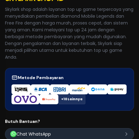
Skylark shop adalah layanan top up game terpercaya yang
menyediakan pembelian diamond Mobile Legends dan
Free Fire dengan harga murah, proses cepat, dan sistem
yang aman. Kami melayani top up 24 jam dengan
berbagai metode pembayaran yang mudah digunakan.
Dengan pengalaman dan layanan terbaik, Skylark siap
menjadi pilihan utama untuk kebutuhan top up game
Anda.
Metode Pembayaran
+10 Lainnya
Butuh Bantuan?
Chat WhatsApp